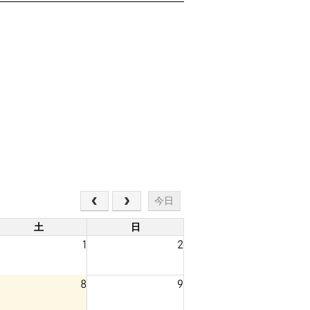
今日
土
日
1
2
8
9