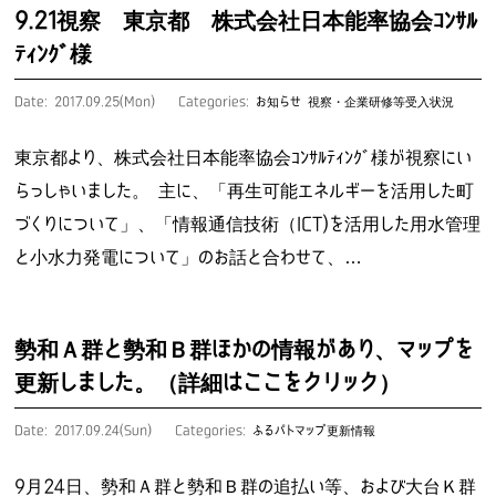
9.21視察 東京都 株式会社日本能率協会ｺﾝｻﾙ
ﾃｨﾝｸﾞ様
Date: 2017.09.25(Mon)
Categories:
お知らせ
視察・企業研修等受入状況
東京都より、株式会社日本能率協会ｺﾝｻﾙﾃｨﾝｸﾞ様が視察にい
らっしゃいました。 主に、「再生可能エネルギーを活用した町
づくりについて」、「情報通信技術（ICT)を活用した用水管理
と小水力発電について」のお話と合わせて、…
勢和Ａ群と勢和Ｂ群ほかの情報があり、マップを
更新しました。（詳細はここをクリック）
Date: 2017.09.24(Sun)
Categories:
ふるパトマップ更新情報
9月24日、勢和Ａ群と勢和Ｂ群の追払い等、および大台Ｋ群