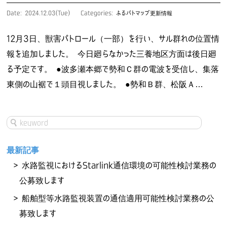
Date: 2024.12.03(Tue)
Categories:
ふるパトマップ更新情報
12月3日、獣害パトロール（一部）を行い、サル群れの位置情
報を追加しました。 今日廻らなかった三養地区方面は後日廻
る予定です。 ●波多瀬本郷で勢和Ｃ群の電波を受信し、集落
東側の山裾で１頭目視しました。 ●勢和Ｂ群、松阪Ａ…
最新記事
水路監視におけるStarlink通信環境の可能性検討業務の
公募致します
船舶型等水路監視装置の通信適用可能性検討業務の公
募致します