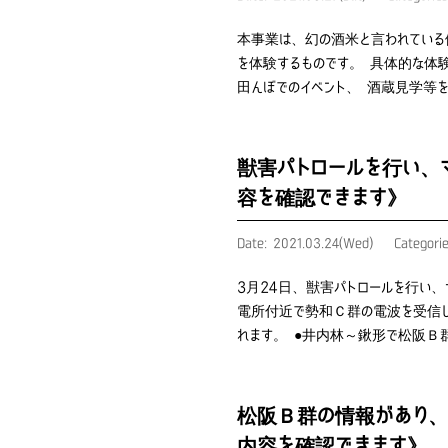
本事業は、幻の酒米と言われている
を体験するものです。 具体的な体
田んぼでのイベント、 酒蔵見学等
獣害パトロールを行い、
容を確認できます》
Date: 2021.03.24(Wed)
Categori
3月24日、獣害パトロールを行い
電所付近で勢和Ｃ群の電波を受信し
れます。 ●井内林～鍬形で松阪Ｂ
松阪Ｂ群の情報があり、
内容を確認できます》