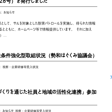
28号）を発行しました
es:
お知らせ
環として、サルを対象とした獣害パトロールを実施し、得られた情報
るとともに、ホームページ等で情報提供しています。 それに加え
策）…
定住条件強化型取組状況（勢和はぐくみ協議会）
s:
視察・企業研修等受入状況
づくりを通じた社員と地域の活性化連携」参加
s:
お知らせ
視察・企業研修等受入状況