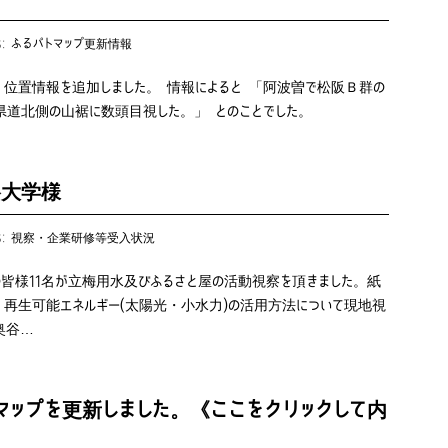
s:
ふるパトマップ更新情報
、位置情報を追加しました。 情報によると 「阿波曽で松阪Ｂ群の
県道北側の山裾に数頭目視した。」 とのことでした。
龍谷大学様
s:
視察・企業研修等受入状況
皆様11名が立梅用水及びふるさと屋の活動視察を頂きました。紙
再生可能エネルギー(太陽光・小水力)の活用方法について現地視
奥谷…
マップを更新しました。《ここをクリックして内