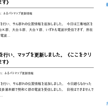
ます》
es:
ふるパトマップ更新情報
）を行い、サル群れの位置情報を追加しました。 今日は三養地区を
大台Ｋ群、大台Ｓ群、大台Ｙ群、いずれも電波が受信できず、所在
の電波…
を行い、マップを更新しました。《ここをクリ
ます》
es:
ふるパトマップ更新情報
）を行い、サル群れの位置情報を追加しました。 今日廻らなかった
波多瀬本郷で勢和Ｃ群の電波を受信しました。 目視はできませんで
…