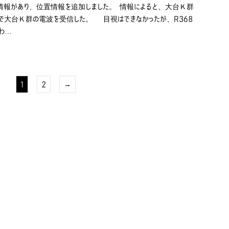
情報があり、位置情報を追加しました。 情報によると、大台Ｋ群
で大台Ｋ群の電波を受信した。 目視はできなかったが、R368
わ…
1
2
→