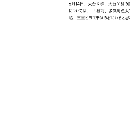
6月14日、大台Ｋ群、大台Ｙ群の
については、 「昼前、多気町色太
脇、三重ヒヨコ東側の谷にいると思