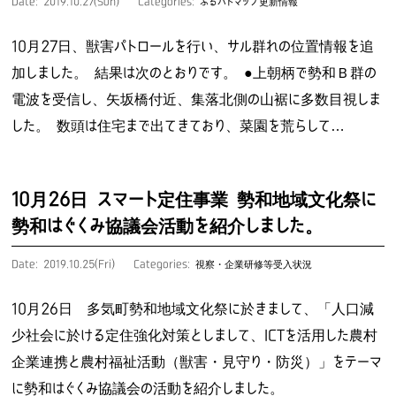
Date: 2019.10.27(Sun)
Categories:
ふるパトマップ更新情報
10月27日、獣害パトロールを行い、サル群れの位置情報を追
加しました。 結果は次のとおりです。 ●上朝柄で勢和Ｂ群の
電波を受信し、矢坂橋付近、集落北側の山裾に多数目視しま
した。 数頭は住宅まで出てきており、菜園を荒らして…
10月26日 スマート定住事業 勢和地域文化祭に
勢和はぐくみ協議会活動を紹介しました。
Date: 2019.10.25(Fri)
Categories:
視察・企業研修等受入状況
10月26日 多気町勢和地域文化祭に於きまして、「人口減
少社会に於ける定住強化対策としまして、ICTを活用した農村
企業連携と農村福祉活動（獣害・見守り・防災）」をテーマ
に勢和はぐくみ協議会の活動を紹介しました。