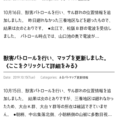
10月16日、獣害パトロールを行い、サル群れの位置情報を追
加しました。 昨日廻れなかった三養地区などを廻ったもので、
結果は次のとおりです。 ●出江で、松阪Ｂ群の電波を受信し
ました。 パトロール時点では、山口池の奥で電波が…
獣害パトロールを行い、マップを更新しました。
《ここをクリックして詳細をみる》
Date: 2019.10.15(Tue)
Categories:
ふるパトマップ更新情報
10月15日、獣害パトロールを行い、サル群れの位置情報を追
加しました。 結果は次のとおりですが、三養地区は廻れなかっ
たため、大台Ｋ群、大台Ｙ群等の所在は確認できていませ
ん。 ●朝柄、中出集落北側、小朝柄側の山裾に多数目視…