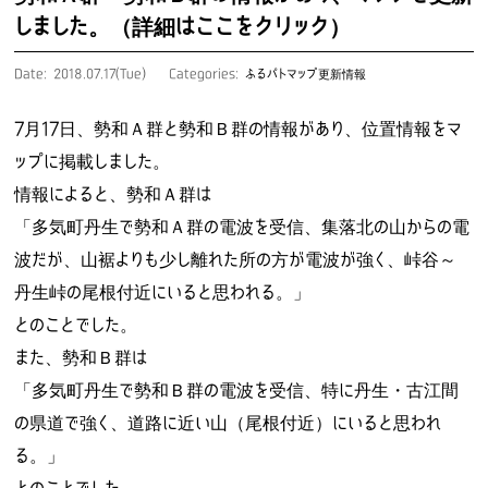
しました。（詳細はここをクリック）
Date: 2018.07.17(Tue)
Categories:
ふるパトマップ更新情報
7月17日、勢和Ａ群と勢和Ｂ群の情報があり、位置情報をマ
ップに掲載しました。
情報によると、勢和Ａ群は
「多気町丹生で勢和Ａ群の電波を受信、集落北の山からの電
波だが、山裾よりも少し離れた所の方が電波が強く、峠谷～
丹生峠の尾根付近にいると思われる。」
とのことでした。
また、勢和Ｂ群は
「多気町丹生で勢和Ｂ群の電波を受信、特に丹生・古江間
の県道で強く、道路に近い山（尾根付近）にいると思われ
る。」