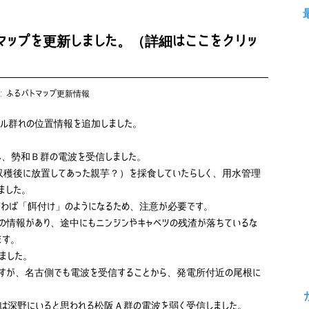
マップを更新しました。（詳細はここをクリッ
s:
ふるパトマップ更新情報
サル群れの位置情報を追加しました。
し、勢和Ｂ群の電波を受信しました。
穫後に放置してあった親芋？）を採食していたらしく、用水管理
ました。
わば「餌付け」のようになるため、注意が必要です。
情報があり、途中にもニンジンやキャベツの残渣が落ちているな
ます。
ました。
すが、名古側でも電波を受信することから、発電所付近の尾根に
は深野にいると思われる松阪Ａ群の電波を弱く受信しました。