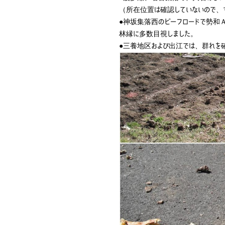
（所在位置は確認していないので、
●神坂集落西のビーフロードで勢和
林縁に多数目視しました。
●三養地区および出江では、群れを