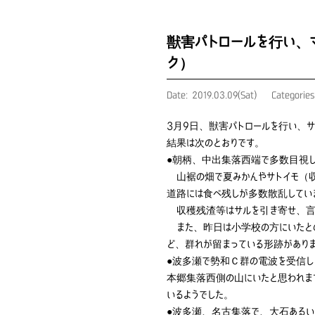
獣害パトロールを行い、
ク）
Date: 2019.03.09(Sat)
Categorie
3月9日、獣害パトロールを行い、
結果は次のとおりです。
●朝柄、中出集落西端で多数目視
山裾の畑で夏みかんやサトイモ（収
道路には食べ残しが多数散乱してい
収穫残渣等はサルを引き寄せ、言
また、昨日は小学校の方にいたとの
ど、群れが留まっている形跡があり
●波多瀬で勢和Ｃ群の電波を受信し
本郷集落西側の山にいたと思われま
いるようでした。
●波多瀬、名古集落で、大石あるい