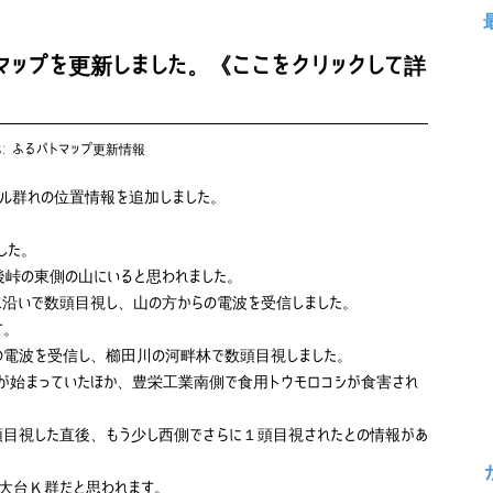
マップを更新しました。《ここをクリックして詳
s:
ふるパトマップ更新情報
サル群れの位置情報を追加しました。
した。
峠の東側の山にいると思われました。
沿いで数頭目視し、山の方からの電波を受信しました。
す。
の電波を受信し、櫛田川の河畔林で数頭目視しました。
が始まっていたほか、豊栄工業南側で食用トウモロコシが食害され
目視した直後、もう少し西側でさらに１頭目視されたとの情報があ
、大台Ｋ群だと思われます。