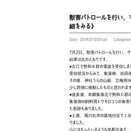
獣害パトロールを行い、
細をみる》
Date: 2019.07.02(Tue)
Categorie
7月2日、獣害パトロールを行い、
結果は次のとおりです。
●古江で勢和Ｂ群の電波を受信しま
受信状況からみて、集落南、佐田後
その後、神社うらの山裾、立梅用水
少し西側に移動したものと思われま
●波多瀬、本郷集落北で勢和Ｃ群
集落側の飼料用トウモロコシの食害
た形跡もありました。
●土屋、濁川右岸の墓地付近で１頭
りました。
山にはもっといるような気配があり