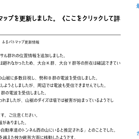
マップを更新しました。《ここをクリックして詳
:
ふるパトマップ更新情報
、サル群れの位置情報を追加しました。
は廻れなかったため、大台Ｋ群、大台Ｙ群等の所在は確認できてい
の山裾に多数目視し、勢和Ｂ群の電波を受信しました。
しようとしましたが、周辺では電波も受信できませんでした。
群の電波を受信しました。
われましたが、山裾のダイズほ場では被害が始まっているようでし
ます。ご注意ください。
報がありました。
自動車道のトンネル西の山にいると推定される」とのことでした。
を越えた牧か鍬形方面に移動したようです。