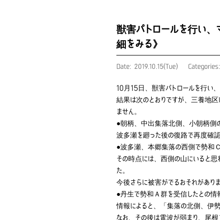
獣害パトロールを行い、
細をみる》
Date: 2019.10.15(Tue)
Categories
10月15日、獣害パトロールを行い
結果は次のとおりですが、三養地区
ません。
●朝柄、中出集落北側、小朝柄側
波多瀬を廻った後の復路で再度確認
●波多瀬、本郷集落の西側で勢和Ｃ
その時点には、西側の山にいると思
た。
今後さらに被害がでるおそれがあり
●丹生で勢和Ａ群を受信したとの情
情報によると、「集落の北側、伊勢
なお、その後は電波が弱まり、尾根