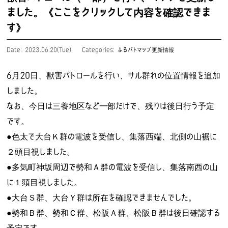
ました。《ここをクリックして内容を確認できま
す》
Date: 2023.06.20(Tue)
Categories:
ふるパトマップ更新情報
6月20日、獣害パトロールを行い、サル群れの位置情報を追加
しました。
なお、今日は三養地区など一部だけで、残りは後日行う予定
です。
●色太で大台Ｋ群の電波を受信し、集落西端、北側の山裾に
２頭目視しました。
●多気町神坂周辺で勢和Ａ群の電波を受信し、集落南西の山
に１頭目視しました。
●大台Ｓ群、大台Ｙ群は所在を確認できませんでした。
●勢和Ｂ群、勢和Ｃ群、松阪Ａ群、松阪Ｂ群は後日確認する