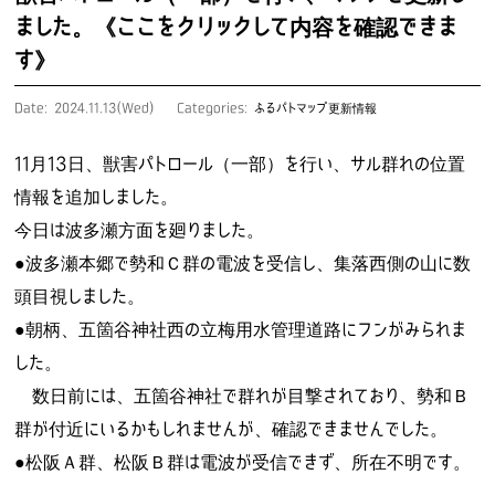
ました。《ここをクリックして内容を確認できま
す》
Date: 2024.11.13(Wed)
Categories:
ふるパトマップ更新情報
11月13日、獣害パトロール（一部）を行い、サル群れの位置
情報を追加しました。
今日は波多瀬方面を廻りました。
●波多瀬本郷で勢和Ｃ群の電波を受信し、集落西側の山に数
頭目視しました。
●朝柄、五箇谷神社西の立梅用水管理道路にフンがみられま
した。
数日前には、五箇谷神社で群れが目撃されており、勢和Ｂ
群が付近にいるかもしれませんが、確認できませんでした。
●松阪Ａ群、松阪Ｂ群は電波が受信できず、所在不明です。