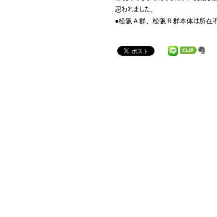
思われました。
●松阪Ａ群、松阪Ｂ群本体は所在