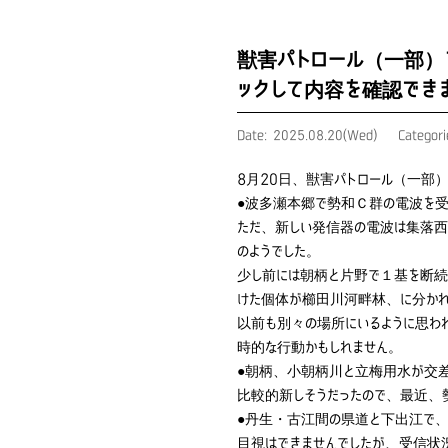
獣害パトロール（一部）
ックして内容を確認でき
Date: 2025.08.20(Wed)
Categor
8月20日、獣害パトロール（一部
●波多瀬本郷で勢和Ｃ群の電波を受
ただ、新しい発信器の電波は集落西
のようでした。
少し前には朝柄と片野で１基を断続
けた個体が櫛田川河畔林、に分かれ
以前も別々の場所にいるように思わ
時的な行動かもしれません。
●朝柄、小朝柄川と立梅用水が交差
比較的新しそうだったので、最近、
●丹生・古江間の県道と下出江で、
目視はできませんでしたが、受信状