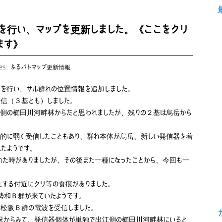
を行い、マップを更新しました。《ここをクリ
ます》
ies:
ふるパトマップ更新情報
）を行い、サル群れの位置情報を追加しました。
信（３基とも）しました。
側の櫛田川河畔林からだと思われましたが、残りの２基は烏岳から
的に弱く受信したこともあり、群れ本体が烏岳、新しい発信器を着
たようです。
れた時がありましたが、その後また一種になったことから、今回も一
する付近にクリ等の食痕がありました。
勢和Ｂ群が来ていたようです。
松阪Ｂ群の電波を受信しました。
況からみて、発信器個体が単独で出江側の櫛田川河畔林にいると